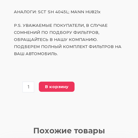
АНАЛОГИ: SCT SH 4045L; MANN HU821x
P.S. УВАЖАЕМЫЕ ПОКУПАТЕЛИ, В СЛУЧАЕ
СОМНЕНИЙ ПО ПОДБОРУ ФИЛЬТРОВ,
ОБРАЩАЙТЕСЬ В НАШУ КОМПАНИЮ.
ПОДБЕРЕМ ПОЛНЫЙ КОМПЛЕКТ ФИЛЬТРОВ НА
ВАШ АВТОМОБИЛЬ.
Количество
В корзину
товара
PXU
821X
масляный
фильтр
Похожие товары