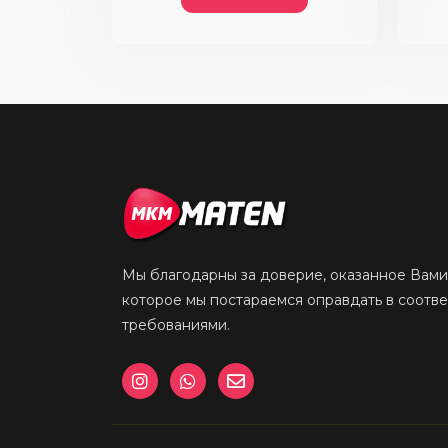
Мы благодарны за доверие, оказанное Вами
которое мы постараемся оправдать в соотв
требованиями.
I
W
E
n
h
n
s
a
v
t
t
e
a
s
l