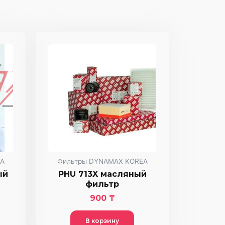
A
Фильтры DYNAMAX KOREA
ый
PHU 713X масляный
фильтр
900
₸
В корзину