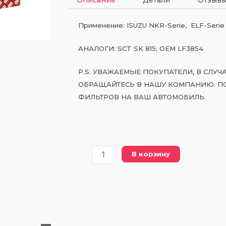
Применение: ISUZU NKR-Serie, ELF-Serie
АНАЛОГИ: SCT SK 815; OEM LF3854
P.S. УВАЖАЕМЫЕ ПОКУПАТЕЛИ, В СЛУ
ОБРАЩАЙТЕСЬ В НАШУ КОМПАНИЮ. П
ФИЛЬТРОВ НА ВАШ АВТОМОБИЛЬ.
Количество
В корзину
товара
PWP
1240
масляный
фильтр