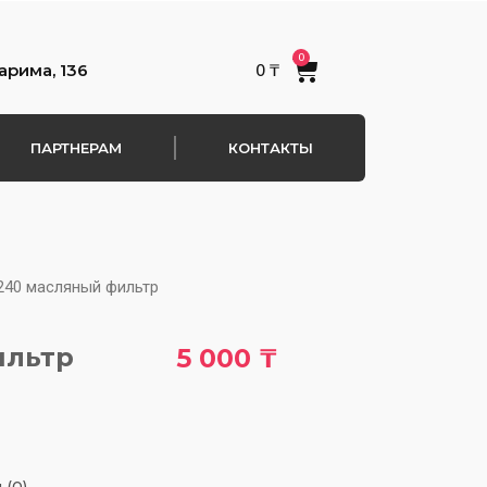
0
Cart
арима, 136
0
₸
ПАРТНЕРАМ
КОНТАКТЫ
240 масляный фильтр
ильтр
5 000
₸
 (0)