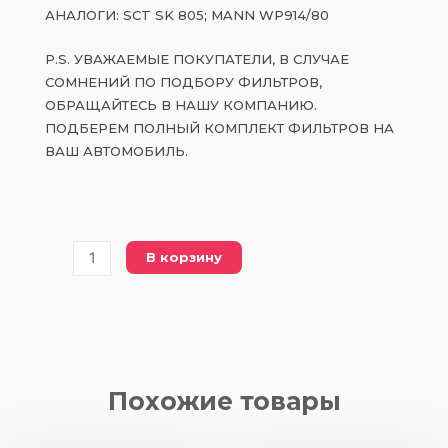
АНАЛОГИ: SCT SK 805; MANN WP914/80
P.S. УВАЖАЕМЫЕ ПОКУПАТЕЛИ, В СЛУЧАЕ
СОМНЕНИЙ ПО ПОДБОРУ ФИЛЬТРОВ,
ОБРАЩАЙТЕСЬ В НАШУ КОМПАНИЮ.
ПОДБЕРЕМ ПОЛНЫЙ КОМПЛЕКТ ФИЛЬТРОВ НА
ВАШ АВТОМОБИЛЬ.
Количество
В корзину
товара
PWP
1026
масляный
фильтр
Похожие товары