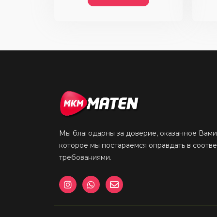
Мы благодарны за доверие, оказанное Вами
которое мы постараемся оправдать в соотв
требованиями.
I
W
E
n
h
n
s
a
v
t
t
e
a
s
l