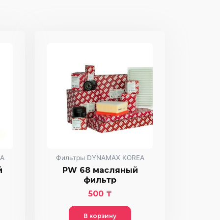
A
Фильтры DYNAMAX KOREA
й
PW 68 масляный
фильтр
500
₸
В корзину