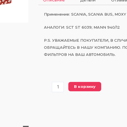
Применение: SCANIA, SCANIA BUS, MOXY
АНАЛОГИ: SCT ST 6039; MANN 940/12
P.S. УВАЖАЕМЫЕ ПОКУПАТЕЛИ, В СЛУ
ОБРАЩАЙТЕСЬ В НАШУ КОМПАНИЮ. П
ФИЛЬТРОВ НА ВАШ АВТОМОБИЛЬ.
Количество
В корзину
товара
PWK
940-
12
топливный