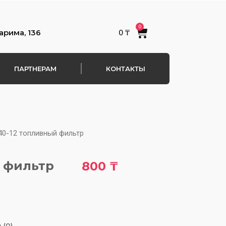
0
Cart
арима, 136
0
₸
ПАРТНЕРАМ
КОНТАКТЫ
40-12 топливный фильтр
 фильтр
800
₸
 (0)