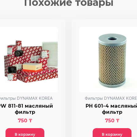
Похожие товары
фильтр
Фильтры DYNAMAX KOREA
Фильтры DYNAMAX KORE
PW 811-81 масляный
PH 601-4 масляны
фильтр
фильтр
750
₸
750
₸
В корзину
В корзину