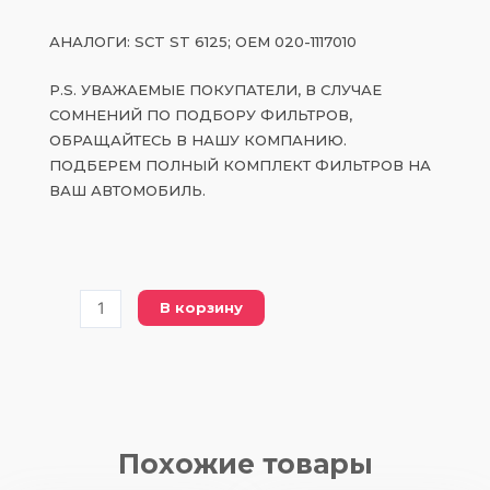
АНАЛОГИ: SCT ST 6125; OEM 020-1117010
P.S. УВАЖАЕМЫЕ ПОКУПАТЕЛИ, В СЛУЧАЕ
СОМНЕНИЙ ПО ПОДБОРУ ФИЛЬТРОВ,
ОБРАЩАЙТЕСЬ В НАШУ КОМПАНИЮ.
ПОДБЕРЕМ ПОЛНЫЙ КОМПЛЕКТ ФИЛЬТРОВ НА
ВАШ АВТОМОБИЛЬ.
Количество
В корзину
товара
PWK
824-
3
топливный
фильтр
Похожие товары