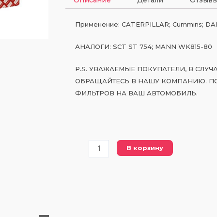
Применение: CATERPILLAR; Cummins; DAIH
АНАЛОГИ: SCT ST 754; MANN WK815-80
P.S. УВАЖАЕМЫЕ ПОКУПАТЕЛИ, В СЛУ
ОБРАЩАЙТЕСЬ В НАШУ КОМПАНИЮ. П
ФИЛЬТРОВ НА ВАШ АВТОМОБИЛЬ.
Количество
В корзину
товара
PWK
815-
80
топливный