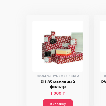
Фильтры DYNAMAX KOREA
PH 85 масляный
P
фильтр
1 000
₸
В корзину