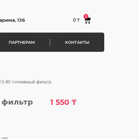
0
Cart
арима, 136
0
₸
ПАРТНЕРАМ
КОНТАКТЫ
15-80 топливный фильтр
 фильтр
1 550
₸
 (0)