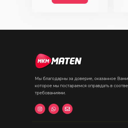
Мы благодарны за доверие, оказанное Вами
которое мы постараемся оправдать в соотв
требованиями.
I
W
E
n
h
n
s
a
v
t
t
e
a
s
l