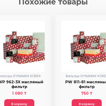
Похожие товары
фильтр
Фильтры DYNAMAX KOREA
Фильтры DYNAMAX KORE
WP 962-3X масляный
PW 811-81 масляны
фильтр
фильтр
1 080
₸
750
₸
В корзину
В корзину