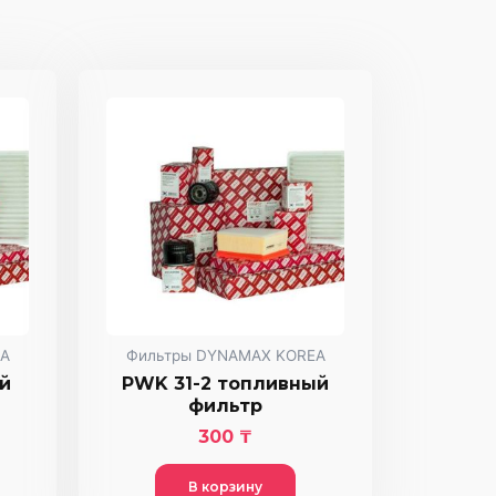
A
Фильтры DYNAMAX KOREA
й
PWK 31-2 топливный
фильтр
300
₸
В корзину