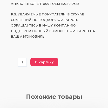
АНАЛОГИ: SCT ST 6091; OEM 1K0201051B
P.S. УВАЖАЕМЫЕ ПОКУПАТЕЛИ, В СЛУЧАЕ
СОМНЕНИЙ ПО ПОДБОРУ ФИЛЬТРОВ,
ОБРАЩАЙТЕСЬ В НАШУ КОМПАНИЮ.
ПОДБЕРЕМ ПОЛНЫЙ КОМПЛЕКТ ФИЛЬТРОВ НА
ВАШ АВТОМОБИЛЬ.
Количество
В корзину
товара
PWK
69
топливный
фильтр
Похожие товары