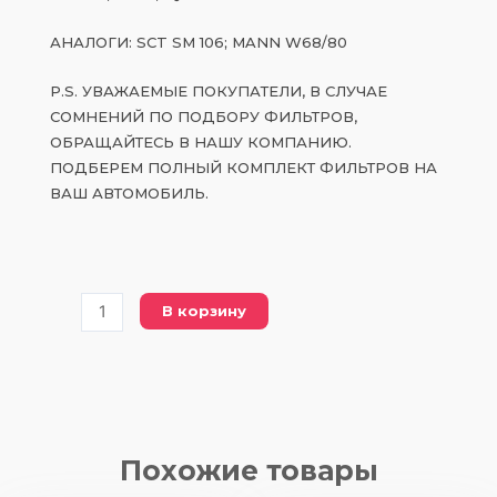
АНАЛОГИ: SCT SM 106; MANN W68/80
P.S. УВАЖАЕМЫЕ ПОКУПАТЕЛИ, В СЛУЧАЕ
СОМНЕНИЙ ПО ПОДБОРУ ФИЛЬТРОВ,
ОБРАЩАЙТЕСЬ В НАШУ КОМПАНИЮ.
ПОДБЕРЕМ ПОЛНЫЙ КОМПЛЕКТ ФИЛЬТРОВ НА
ВАШ АВТОМОБИЛЬ.
Количество
В корзину
товара
PW
68-
80
масляный
фильтр
Похожие товары