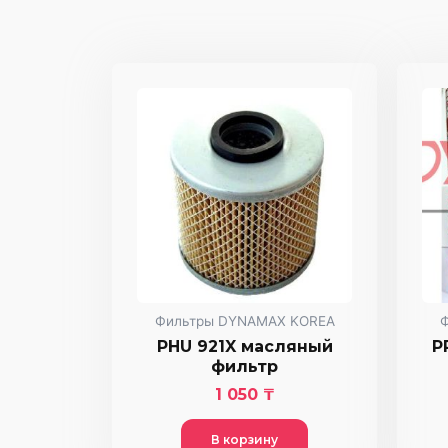
Фильтры DYNAMAX KOREA
PHU 921X масляный
P
фильтр
1 050
₸
В корзину