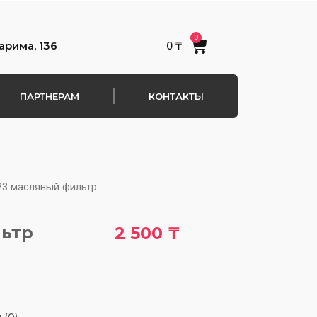
0
Cart
арима, 136
0
₸
ПАРТНЕРАМ
КОНТАКТЫ
23 масляный фильтр
льтр
2 500
₸
 (0)