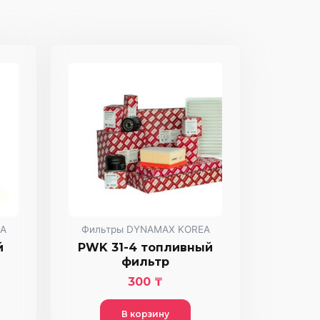
A
Фильтры DYNAMAX KOREA
й
PWK 31-4 топливный
фильтр
300
₸
В корзину