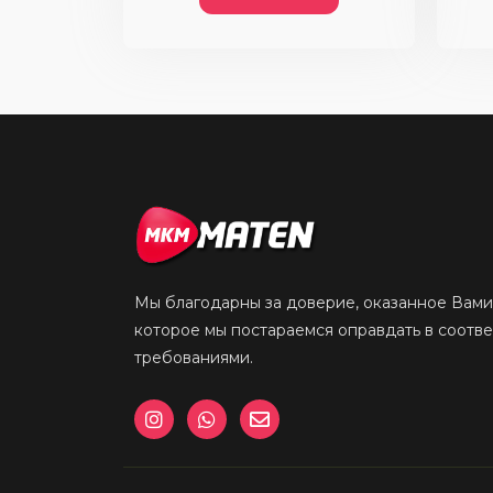
Мы благодарны за доверие, оказанное Вами
которое мы постараемся оправдать в соотв
требованиями.
I
W
E
n
h
n
s
a
v
t
t
e
a
s
l