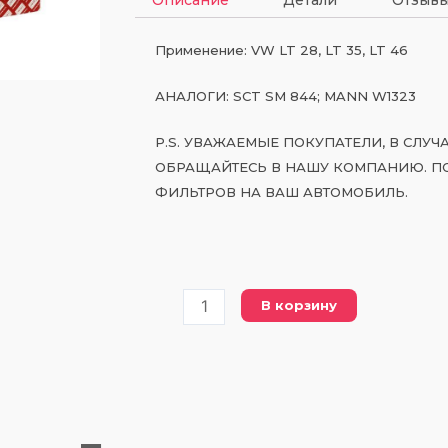
Применение: VW LT 28, LT 35, LT 46
АНАЛОГИ: SCT SM 844; MANN W1323
P.S. УВАЖАЕМЫЕ ПОКУПАТЕЛИ, В СЛУ
ОБРАЩАЙТЕСЬ В НАШУ КОМПАНИЮ. П
ФИЛЬТРОВ НА ВАШ АВТОМОБИЛЬ.
Количество
В корзину
товара
PW
1323
масляный
фильтр