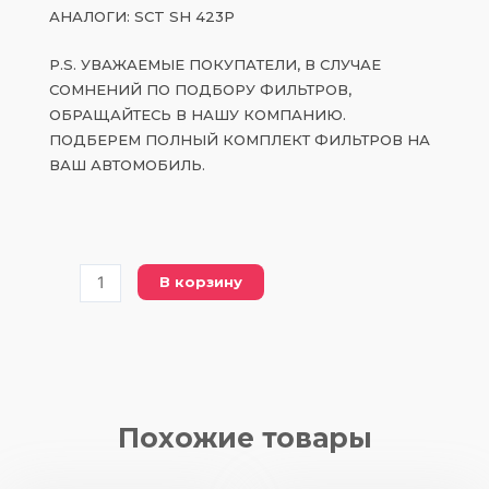
АНАЛОГИ: SCT SH 423P
P.S. УВАЖАЕМЫЕ ПОКУПАТЕЛИ, В СЛУЧАЕ
СОМНЕНИЙ ПО ПОДБОРУ ФИЛЬТРОВ,
ОБРАЩАЙТЕСЬ В НАШУ КОМПАНИЮ.
ПОДБЕРЕМ ПОЛНЫЙ КОМПЛЕКТ ФИЛЬТРОВ НА
ВАШ АВТОМОБИЛЬ.
Количество
В корзину
товара
PHU
713X
масляный
фильтр
Похожие товары