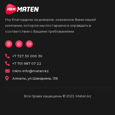
Мы благодарны за доверие, оказанное Вами нашей
компании, которое мы постараемся оправдать в
соответствии с Вашими требованиями.
I
W
E
n
h
n
s
a
v
t
t
e
a
+7 727 30 000 30
s
l
g
a
o
r
p
p
+7 701 987 07 22
a
p
e
m
mkm-info@maten.kz
Алматы, ул.Шакарима, 136
Все права защищены © 2023. Maten.kz