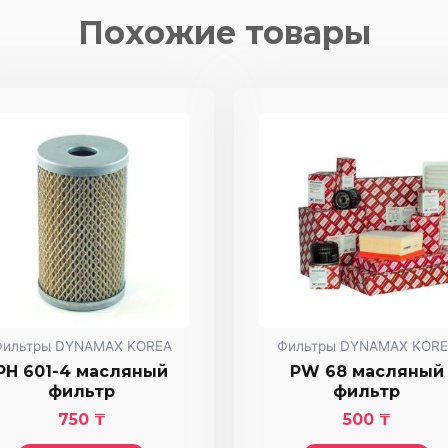
воздушный
Похожие товары
фильтр
Фильтры DYNAMAX KOREA
Фильтры DYNAMAX KORE
PH 601-4 масляный
PW 68 масляный
фильтр
фильтр
750
₸
500
₸