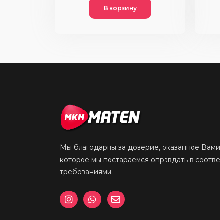
В корзину
Мы благодарны за доверие, оказанное Вами
которое мы постараемся оправдать в соотв
требованиями.
I
W
E
n
h
n
s
a
v