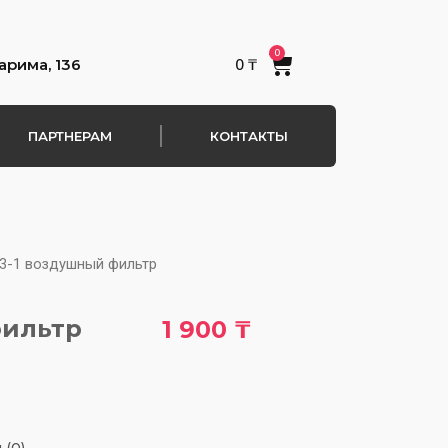
0
Cart
арима, 136
0
₸
ПАРТНЕРАМ
КОНТАКТЫ
83-1 воздушный фильтр
фильтр
1 900
₸
 (0)