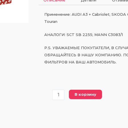
Применение: AUDI A3 + Cabriolet; SKODA Octa
Touran
АНАЛОГИ: SCT SB 2255; MANN C3083/1
P.S. УВАЖАЕМЫЕ ПОКУПАТЕЛИ, В СЛУ
ОБРАЩАЙТЕСЬ В НАШУ КОМПАНИЮ. П
ФИЛЬТРОВ НА ВАШ АВТОМОБИЛЬ.
Количество
В корзину
товара
PC
3083-
1