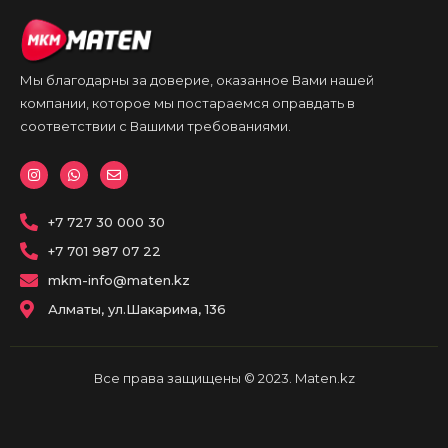
Мы благодарны за доверие, оказанное Вами нашей
компании, которое мы постараемся оправдать в
соответствии с Вашими требованиями.
I
W
E
n
h
n
s
a
v
t
t
e
a
+7 727 30 000 30
s
l
g
a
o
r
p
p
+7 701 987 07 22
a
p
e
m
mkm-info@maten.kz
Алматы, ул.Шакарима, 136
Все права защищены © 2023. Maten.kz