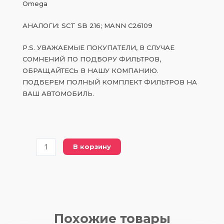
Omega
АНАЛОГИ: SCT SB 216; MANN C26109
P.S. УВАЖАЕМЫЕ ПОКУПАТЕЛИ, В СЛУЧАЕ
СОМНЕНИЙ ПО ПОДБОРУ ФИЛЬТРОВ,
ОБРАЩАЙТЕСЬ В НАШУ КОМПАНИЮ.
ПОДБЕРЕМ ПОЛНЫЙ КОМПЛЕКТ ФИЛЬТРОВ НА
ВАШ АВТОМОБИЛЬ.
Количество
В корзину
товара
PC
26109
воздушный
фильтр
Похожие товары