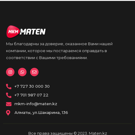
Мы благодарны за доверие, оказанное Вами нашей
компании, которое мы постараемся оправдать в
соответствии с Вашими требованиями.
I
W
E
n
h
n
s
a
v
t
t
e
a
+7 727 30 000 30
s
l
g
a
o
r
p
p
+7 701 987 07 22
a
p
e
m
mkm-info@maten.kz
Алматы, ул.Шакарима, 136
Все права защищены © 2023. Maten.kz