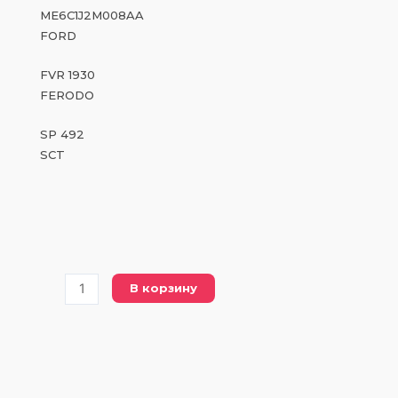
ME6C1J2M008AA
FORD
FVR 1930
FERODO
SP 492
SCT
Количество
В корзину
товара
FVR
1930
FERODO
(DBP