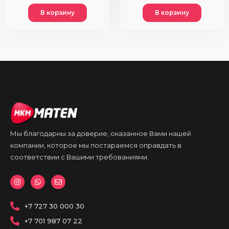
В корзину
В корзину
Мы благодарны за доверие, оказанное Вами нашей
компании, которое мы постараемся оправдать в
соответствии с Вашими требованиями.
I
W
E
n
h
n
s
a
v
t
t
e
a
+7 727 30 000 30
s
l
g
a
o
r
p
p
+7 701 987 07 22
a
p
e