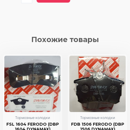
товара
FVR
1780
FERODO
(DBP
1780
Похожие товары
DYNAMAX)
колодки/
задние
с
датчиком
износа
Тормозные колодки
Тормозные колодки
FSL 1604 FERODO (DBP
FDB 1506 FERODO (DBP
1604 DYNAMAX)
1506 DYNAMAX)