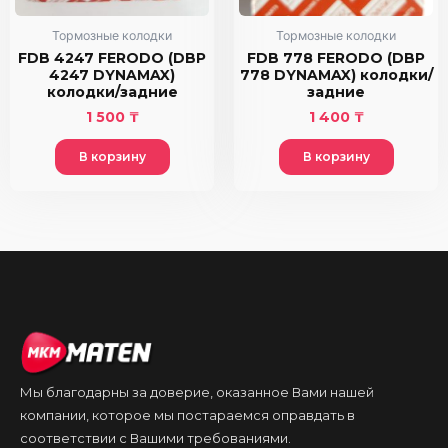
Тормозные колодки
Тормозные колодки
FDB 4247 FERODO (DBP
FDB 778 FERODO (DBP
4247 DYNAMAX)
778 DYNAMAX) колодки/
колодки/задние
задние
1 500
₸
1 400
₸
В корзину
В корзину
Мы благодарны за доверие, оказанное Вами нашей
компании, которое мы постараемся оправдать в
соответствии с Вашими требованиями.