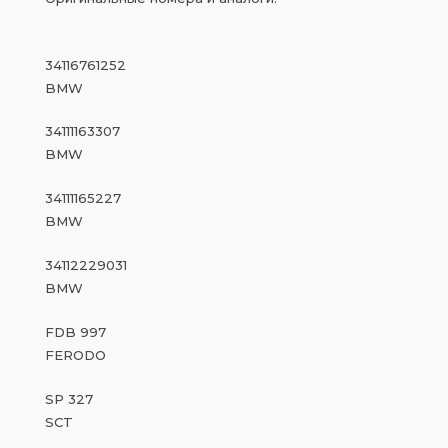
34116761252
BMW
34111163307
BMW
34111165227
BMW
34112229031
BMW
FDB 997
FERODO
SP 327
SCT