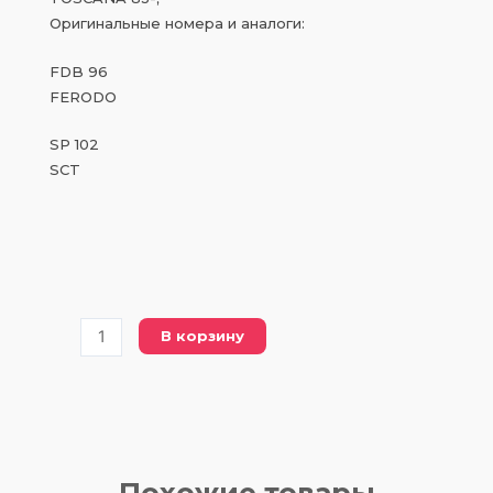
Оригинальные номера и аналоги:
FDB 96
FERODO
SP 102
SCT
Количество
В корзину
товара
FDB
96
FERODO
(DBP
96