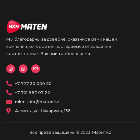
Мы благодарны за доверие, оказанное Вами нашей
компании, которое мы постараемся оправдать в
соответствии с Вашими требованиями.
I
W
E
n
h
n
s
a
v
t
t
e
a
+7 727 30 000 30
s
l
g
a
o
r
p
p
+7 701 987 07 22
a
p
e
m
mkm-info@maten.kz
Алматы, ул.Шакарима, 136
Все права защищены © 2023. Maten.kz