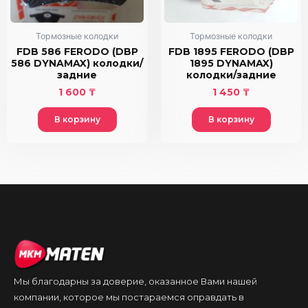
Тормозные колодки
Тормозные колодки
FDB 586 FERODO (DBP
FDB 1895 FERODO (DBP
586 DYNAMAX) колодки/
1895 DYNAMAX)
задние
колодки/задние
1 600
₸
1 450
₸
В корзину
В корзину
Мы благодарны за доверие, оказанное Вами нашей
компании, которое мы постараемся оправдать в