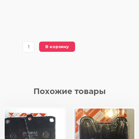
Количество
В корзину
товара
FDB
1985
FERODO
(DBP
1985
Похожие товары
DYNAMAX)
колодки/
передние