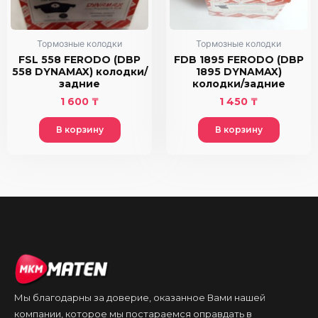
Тормозные колодки
Тормозные колодки
FSL 558 FERODO (DBP
FDB 1895 FERODO (DBP
558 DYNAMAX) колодки/
1895 DYNAMAX)
задние
колодки/задние
1 600
₸
1 450
₸
В корзину
В корзину
Мы благодарны за доверие, оказанное Вами нашей
компании, которое мы постараемся оправдать в