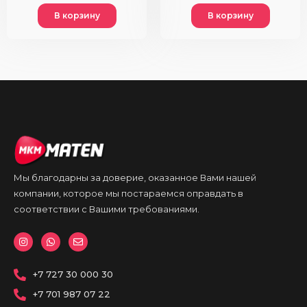
В корзину
В корзину
Мы благодарны за доверие, оказанное Вами нашей
компании, которое мы постараемся оправдать в
соответствии с Вашими требованиями.
I
W
E
n
h
n
s
a
v
t
t
e
a
+7 727 30 000 30
s
l
g
a
o
r
p
p
+7 701 987 07 22
a
p
e