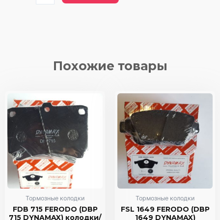
товара
FDB
1955
FERODO
(DBP
1955
Похожие товары
DYNAMAX)
колодки/
передние
Тормозные колодки
Тормозные колодки
FDB 715 FERODO (DBP
FSL 1649 FERODO (DBP
715 DYNAMAX) колодки/
1649 DYNAMAX)