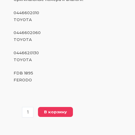
0446602010
TOYOTA
0446602060
TOYOTA
0446620130
TOYOTA
FDB 1895
FERODO
Количество
В корзину
товара
FDB
1895