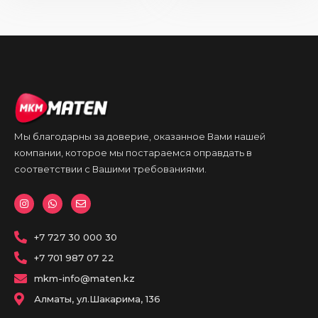
Мы благодарны за доверие, оказанное Вами нашей
компании, которое мы постараемся оправдать в
соответствии с Вашими требованиями.
I
W
E
n
h
n
s
a
v
t
t
e
a
+7 727 30 000 30
s
l
g
a
o
r
p
p
+7 701 987 07 22
a
p
e
m
mkm-info@maten.kz
Алматы, ул.Шакарима, 136