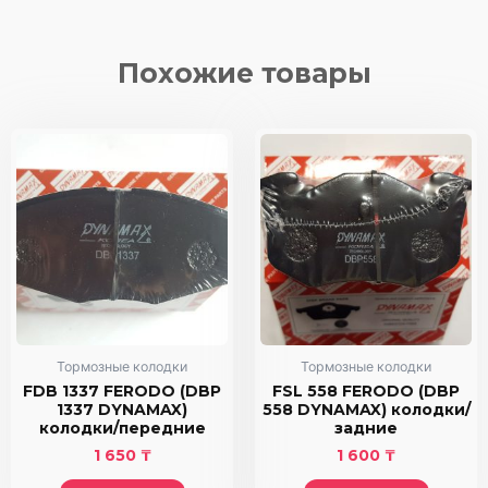
FERODO
(DBP
1895
Похожие товары
DYNAMAX)
колодки/
задние
Тормозные колодки
Тормозные колодки
FDB 1337 FERODO (DBP
FSL 558 FERODO (DBP
1337 DYNAMAX)
558 DYNAMAX) колодки/
колодки/передние
задние
1 650
₸
1 600
₸