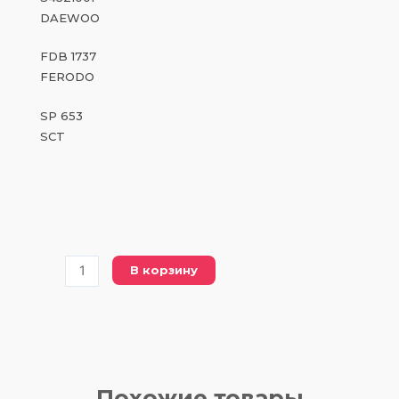
DAEWOO
FDB 1737
FERODO
SP 653
SCT
Количество
В корзину
товара
FDB
1737
FERODO
(DBP
1737
Похожие товары