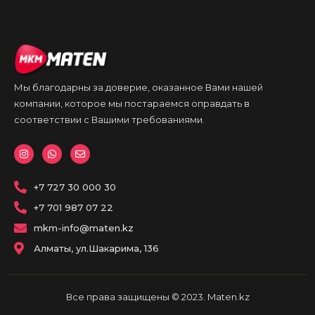
Мы благодарны за доверие, оказанное Вами нашей
компании, которое мы постараемся оправдать в
соответствии с Вашими требованиями.
I
W
E
n
h
n
s
a
v
t
t
e
a
+7 727 30 000 30
s
l
g
a
o
r
p
p
+7 701 987 07 22
a
p
e
m
mkm-info@maten.kz
Алматы, ул.Шакарима, 136
Все права защищены © 2023. Maten.kz