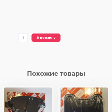
Количество
В корзину
товара
FDB
1658
FERODO
(DBP
1658
Похожие товары
DYNAMAX)
колодки/
передние