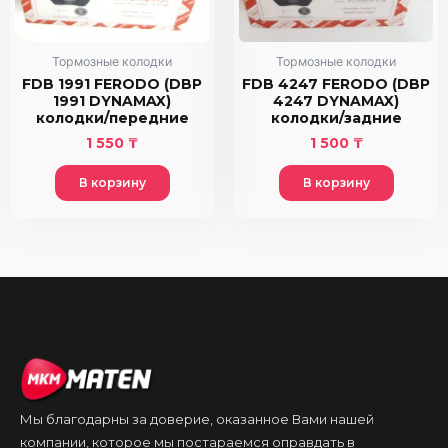
Тормозные колодки
Тормозные колодки
FDB 1991 FERODO (DBP
FDB 4247 FERODO (DBP
1991 DYNAMAX)
4247 DYNAMAX)
колодки/передние
колодки/задние
1 550
₸
1 500
₸
В корзину
В корзину
Мы благодарны за доверие, оказанное Вами нашей
компании, которое мы постараемся оправдать в