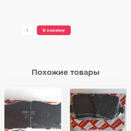
Количество
В корзину
товара
FDB
1420
FERODO
(DBP
1420
Похожие товары
DYNAMAX)
колодки/
передние