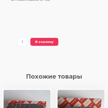
Количество
В корзину
товара
FDB
1378
FERODO
(DBP
1378
Похожие товары
DYNAMAX)
колодки/
передние