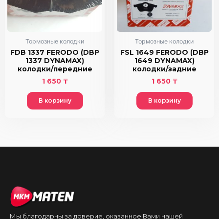
Тормозные колодки
Тормозные колодки
FDB 1337 FERODO (DBP
FSL 1649 FERODO (DBP
1337 DYNAMAX)
1649 DYNAMAX)
колодки/передние
колодки/задние
1 650
₸
1 650
₸
В корзину
В корзину
Мы благодарны за доверие, оказанное Вами нашей