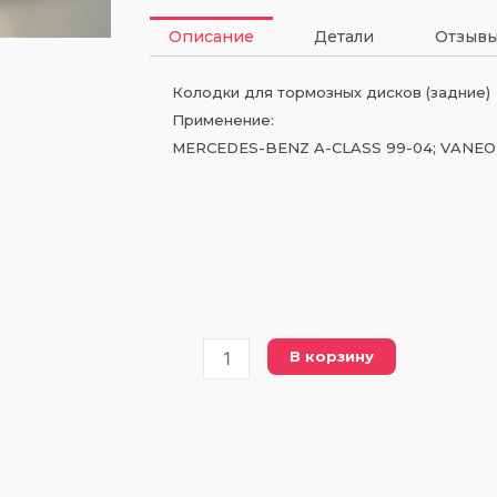
Описание
Детали
Отзывы
Колодки для тормозных дисков (задние)
Применение:
MERCEDES-BENZ A-CLASS 99-04; VANEO 
Количество
В корзину
товара
FDB
1358
FERODO
(DBP