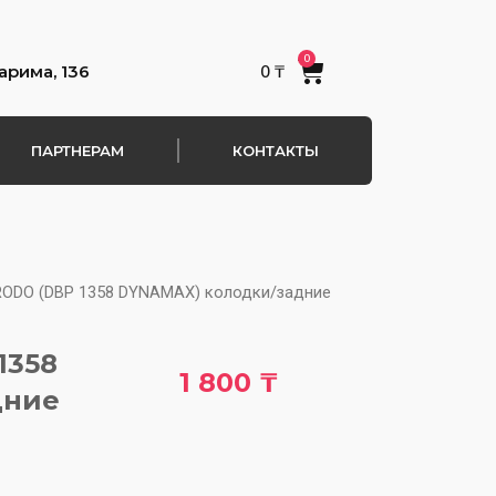
0
Cart
арима, 136
0
₸
ПАРТНЕРАМ
КОНТАКТЫ
RODO (DBP 1358 DYNAMAX) колодки/задние
1358
1 800
₸
дние