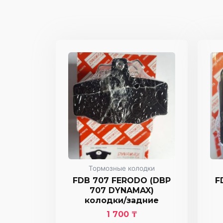
Тормозные колодки
FDB 707 FERODO (DBP
F
707 DYNAMAX)
колодки/задние
1 700
₸