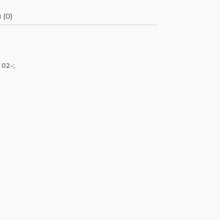
 (0)
02-;