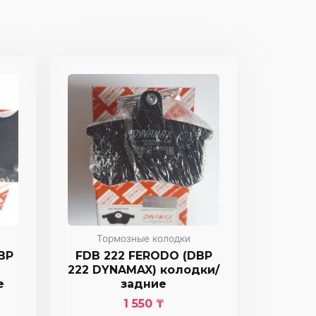
Тормозные колодки
BP
FDB 222 FERODO (DBP
222 DYNAMAX) колодки/
е
задние
1 550
₸