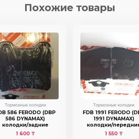
Похожие товары
1358
DYNAMAX)
колодки/
задние
Тормозные колодки
Тормозные колодки
DB 586 FERODO (DBP
FDB 1991 FERODO (D
586 DYNAMAX)
1991 DYNAMAX)
колодки/задние
колодки/передни
1 600
₸
1 550
₸