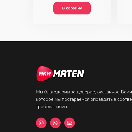
В корзину
Мы благодарны за доверие, оказанное Вами
которое мы постараемся оправдать в соотв
требованиями.
I
W
E
n
h
n
s
a
v