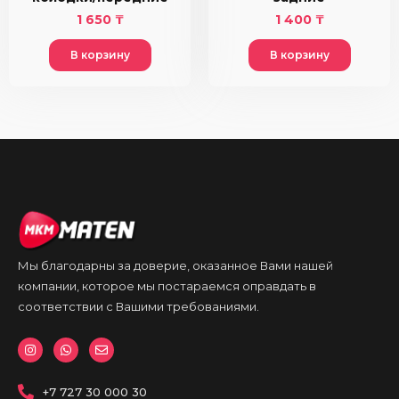
1 650
₸
1 400
₸
В корзину
В корзину
Мы благодарны за доверие, оказанное Вами нашей
компании, которое мы постараемся оправдать в
соответствии с Вашими требованиями.
I
W
E
n
h
n
s
a
v
t
t
e
a
+7 727 30 000 30
s
l