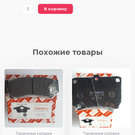
Количество
В корзину
товара
FDB
1116
FERODO
(DBP
1116
Похожие товары
DYNAMAX)
колодки/
передние
Тормозные колодки
Тормозные колодки