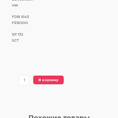
VW
FDB 1043
FERODO
SP 132
SCT
Количество
В корзину
товара
FDB
1043
FERODO
(DBP
1043
Похожие товары