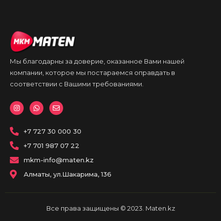
Мы благодарны за доверие, оказанное Вами нашей
компании, которое мы постараемся оправдать в
соответствии с Вашими требованиями.
I
W
E
n
h
n
s
a
v
t
t
e
a
+7 727 30 000 30
s
l
g
a
o
r
p
p
+7 701 987 07 22
a
p
e
m
mkm-info@maten.kz
Алматы, ул.Шакарима, 136
Все права защищены © 2023. Maten.kz