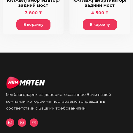
KAYABA) амортизатор/
KAYABA) амортизатор/
задний мост
задний мост
3 800
₸
4 500
₸
В корзину
В корзину
Мы благодарны за доверие, оказанное Вами нашей
компании, которое мы постараемся оправдать в
соответствии с Вашими требованиями.
I
W
E
n
h
n
s
a
v
t
t
e