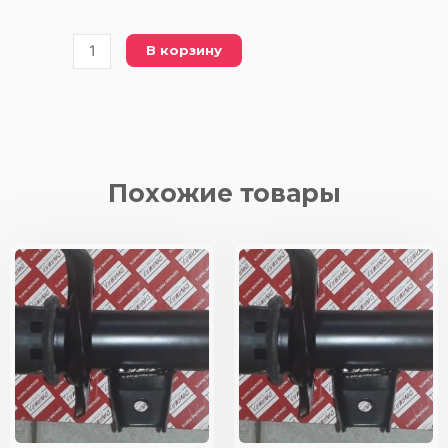
Количество
В корзину
товара
DSA
553185
(553185
KAYABA)
амортизатор/
Похожие товары
задний
мост