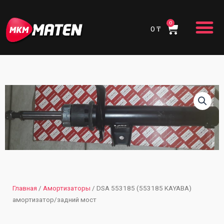
Перейти
M
к
0
Cart
содержимому
0
₸
Главная
/
Амортизаторы
/ DSA 553185 (553185 KAYABA)
амортизатор/задний мост