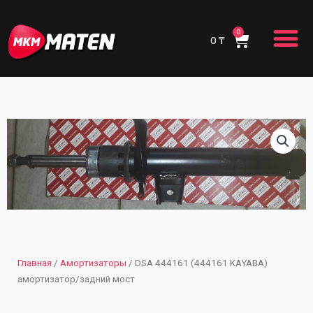
Перейти
M
к
0
Cart
содержимому
0
₸
Главная
/
Амортизаторы
/ DSA 444161 (444161 KAYABA)
амортизатор/задний мост