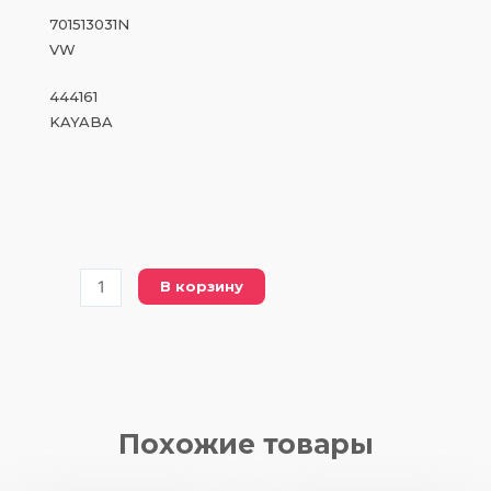
701513031N
VW
444161
KAYABA
Количество
В корзину
товара
DSA
444161
(444161
KAYABA)
амортизатор/
Похожие товары
задний
мост