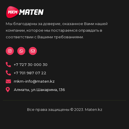
Мы благодарны за доверие, оказанное Вами нашей
компании, которое мы постараемся оправдать в
соответствии с Вашими требованиями.
I
W
E
n
h
n
s
a
v
t
t
e
a
+7 727 30 000 30
s
l
g
a
o
r
p
p
+7 701 987 07 22
a
p
e
m
mkm-info@maten.kz
Алматы, ул.Шакарима, 136
Все права защищены © 2023. Maten.kz