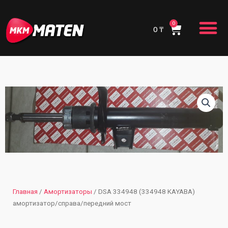
Перейти
M
к
0
Cart
содержимому
0
₸
Главная
/
Амортизаторы
/ DSA 334948 (334948 KAYABA)
амортизатор/справа/передний мост