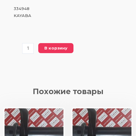
334948
KAYABA
Количество
В корзину
товара
DSA
334948
(334948
KAYABA)
амортизатор/
Похожие товары
справа/
передний
мост