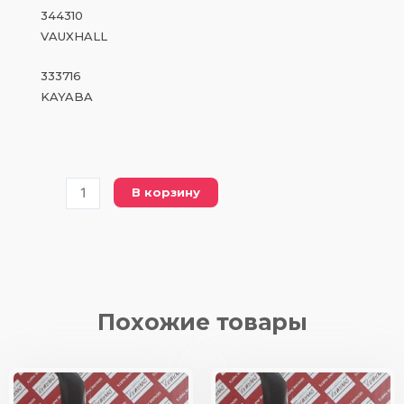
344310
VAUXHALL
333716
KAYABA
Количество
В корзину
товара
DSA
333716
(333716
KAYABA)
амортизатор/
Похожие товары
слева/
передний
мост