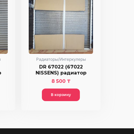
ы
Радиаторы/Интеркулеры
DR 67022 (67022
р
NISSENS) радиатор
8 500
₸
В корзину