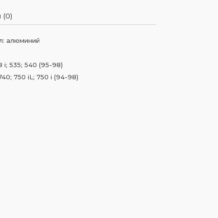
 (0)
л: алюминий
i; 535; 540 (95-98)
0; 750 iL; 750 i (94-98)