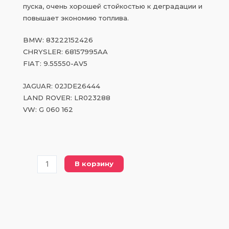
пуска, очень хорошей стойкостью к деградации и
повышает экономию топлива.
BMW: 83222152426
CHRYSLER: 68157995AA
FIAT: 9.55550-AV5
JAGUAR: 02JDE26444
LAND ROVER: LR023288
VW: G 060 162
Количество
В корзину
товара
CH
OEM
SPECIFIC
ATF