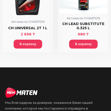
Автомасла CHAMPION
Автомасла CHAMPION
CH LEAD SUBSTITUTE
CH UNIVERSAL 2T 1 L
0.325 L
2 696
₸
680
₸
В корзину
В корзину
Мы благодарны за доверие, оказанное Вами нашей
компании, которое мы постараемся оправдать в