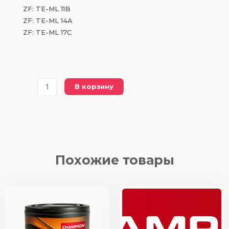
ZF: TE-ML 11B
ZF: TE-ML 14A
ZF: TE-ML 17C
Количество
В корзину
товара
CH
NEW
ENERGY
ATF
DIII
Похожие товары
205
L