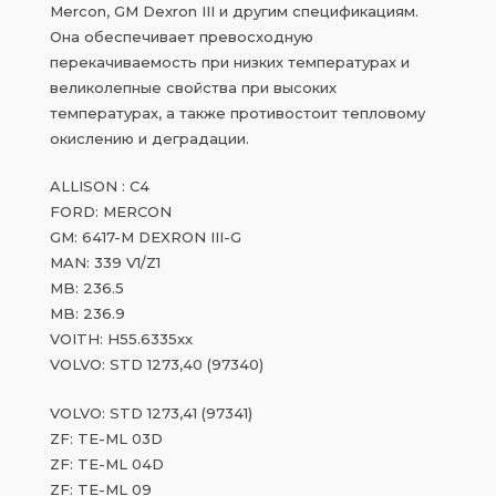
Mercon, GM Dexron III и другим спецификациям.
Она обеспечивает превосходную
перекачиваемость при низких температурах и
великолепные свойства при высоких
температурах, а также противостоит тепловому
окислению и деградации.
ALLISON : C4
FORD: MERCON
GM: 6417-M DEXRON III-G
MAN: 339 V1/Z1
MB: 236.5
MB: 236.9
VOITH: H55.6335xx
VOLVO: STD 1273,40 (97340)
VOLVO: STD 1273,41 (97341)
ZF: TE-ML 03D
ZF: TE-ML 04D
ZF: TE-ML 09