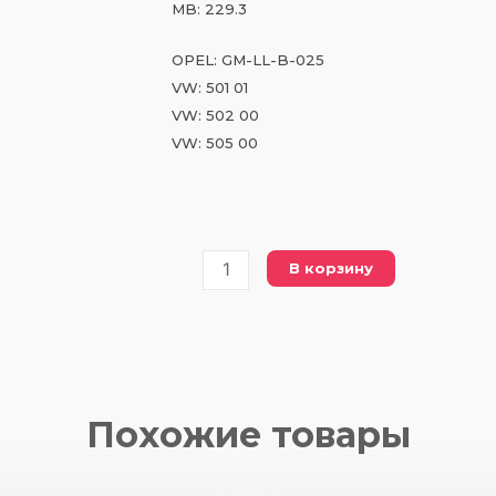
MB: 229.3
OPEL: GM-LL-B-025
VW: 501 01
VW: 502 00
VW: 505 00
Количество
В корзину
товара
CH
NEW
ENERGY
5W30
Похожие товары
4
L