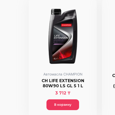
Автомасла CHAMPION
C
CH LIFE EXTENSION
80W90 LS GL 5 1 L
3 712
₸
В корзину