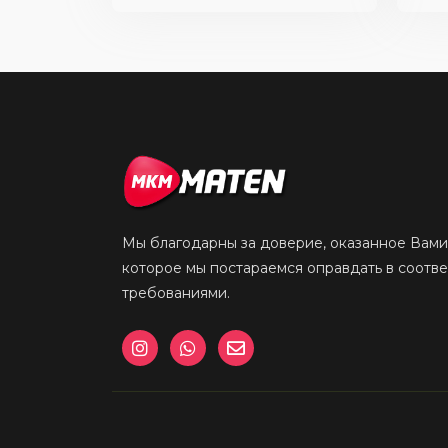
Мы благодарны за доверие, оказанное Вами
которое мы постараемся оправдать в соотв
требованиями.
I
W
E
n
h
n
s
a
v
t
t
e
a
s
l
g
a
o
r
p
p