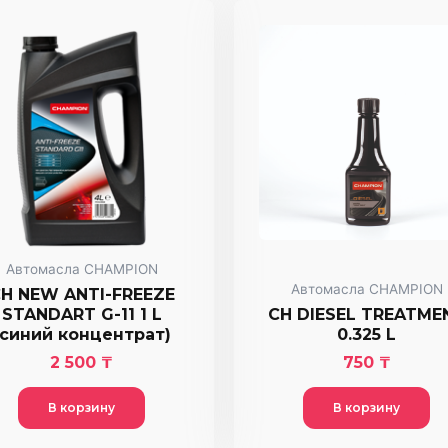
Автомасла CHAMPION
Автомасла CHAMPION
H NEW ANTI-FREEZE
STANDART G-11 1 L
CH DIESEL TREATME
(синий концентрат)
0.325 L
2 500
₸
750
₸
В корзину
В корзину