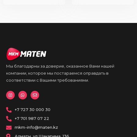
Мы благодарны за доверие, оказанное Вами нашей
компании, которое мы постараемся оправдать в
соответствии с Вашими требованиями.
I
W
E
n
h
n
s
a
v
t
t
e
a
+7 727 30 000 30
s
l
g
a
o
r
p
p
+7 701 987 07 22
a
p
e
m
mkm-info@maten.kz
Алматы, ул.Шакарима, 136