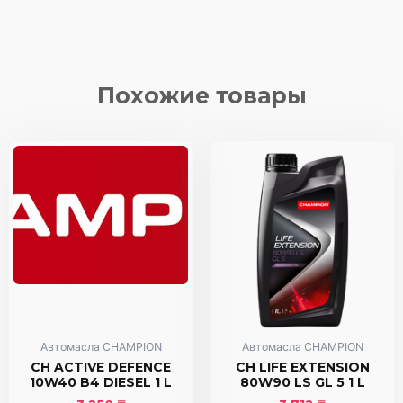
CH
ECO
FLOW
0W40
FE
Похожие товары
5
L
Автомасла CHAMPION
Автомасла CHAMPION
CH ACTIVE DEFENCE
CH LIFE EXTENSION
10W40 B4 DIESEL 1 L
80W90 LS GL 5 1 L