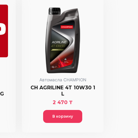
Автомасла CHAMPION
CH AGRILINE 4T 10W30 1
KG
L
2 470
₸
В корзину