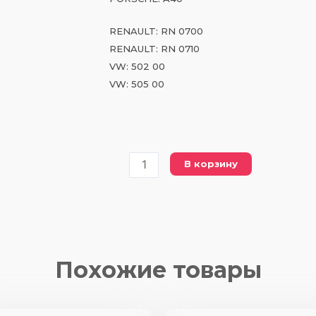
RENAULT: RN 0700
RENAULT: RN 0710
VW: 502 00
VW: 505 00
Количество
В корзину
товара
CH
ECO
FLOW
0W40
Похожие товары
FE
1
L