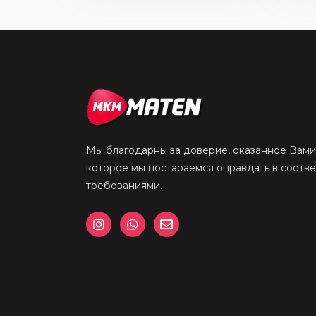
Мы благодарны за доверие, оказанное Вами
которое мы постараемся оправдать в соотв
требованиями.
I
W
E
n
h
n
s
a
v
t
t
e
a
s
l
g
a
o
r
p
p
a
p
e