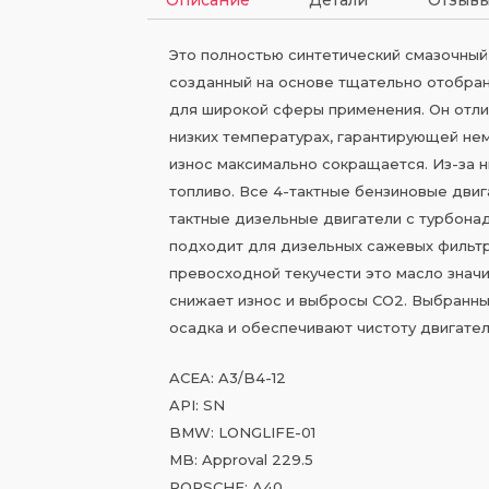
Это полностью синтетический смазочный
созданный на основе тщательно отобран
для широкой сферы применения. Он отли
низких температурах, гарантирующей нем
износ максимально сокращается. Из-за н
топливо. Все 4-тактные бензиновые двиг
тактные дизельные двигатели с турбонад
подходит для дизельных сажевых фильтр
превосходной текучести это масло знач
снижает износ и выбросы CO2. Выбранны
осадка и обеспечивают чистоту двигател
ACEA: A3/B4-12
API: SN
BMW: LONGLIFE-01
MB: Approval 229.5
PORSCHE: A40