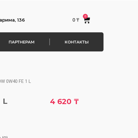
0
Cart
арима, 136
0
₸
ПАРТНЕРАМ
КОНТАКТЫ
OW 0W40 FE 1 L
 L
4 620
₸
 (0)