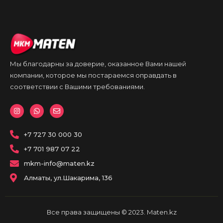
Мы благодарны за доверие, оказанное Вами нашей
компании, которое мы постараемся оправдать в
соответствии с Вашими требованиями.
I
W
E
n
h
n
s
a
v
t
t
e
a
+7 727 30 000 30
s
l
g
a
o
r
p
p
+7 701 987 07 22
a
p
e
m
mkm-info@maten.kz
Алматы, ул.Шакарима, 136
Все права защищены © 2023. Maten.kz