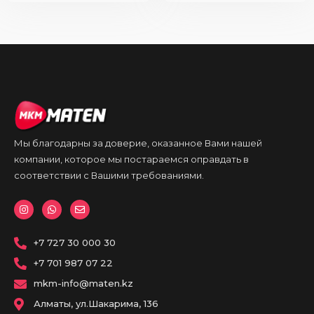
Мы благодарны за доверие, оказанное Вами нашей
компании, которое мы постараемся оправдать в
соответствии с Вашими требованиями.
I
W
E
n
h
n
s
a
v
t
t
e
a
+7 727 30 000 30
s
l
g
a
o
r
p
p
+7 701 987 07 22
a
p
e
m
mkm-info@maten.kz
Алматы, ул.Шакарима, 136