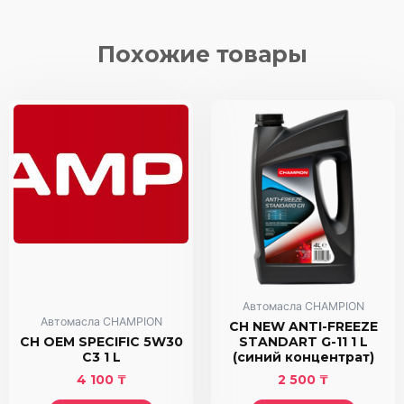
DEFENCE
15W50
SL/CF
Похожие товары
5
L
Автомасла CHAMPION
Автомасла CHAMPION
CH NEW ANTI-FREEZE
CH OEM SPECIFIC 5W30
STANDART G-11 1 L
C3 1 L
(синий концентрат)
4 100
₸
2 500
₸