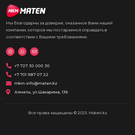
Мы благодарны за доверие, оказанное Вами нашей
компании, которое мы постараемся оправдать в
соответствии с Вашими требованиями.
I
W
E
n
h
n
s
a
v
t
t
e
a
+7 727 30 000 30
s
l
g
a
o
r
p
p
+7 701 987 07 22
a
p
e
m
mkm-info@maten.kz
Алматы, ул.Шакарима, 136
Все права защищены © 2023. Maten.kz