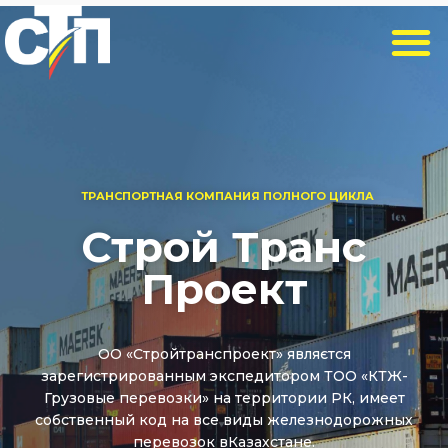
M
Перейти
e
к
n
содержимому
u
ТРАНСПОРТНАЯ КОМПАНИЯ ПОЛНОГО ЦИКЛА
Строй Транс
Проект
ОО «Стройтранспроект» являєтся
зарегистрированным экспедитором ТОО «КТЖ-
Грузовые перевозки» на территории РК, имеет
собственный код на все виды железнодорожных
перевозок вКазахстане.